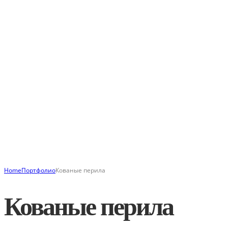
Home
Портфолио
Кованые перила
Кованые перила